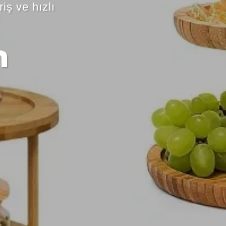
riş ve hızlı
n