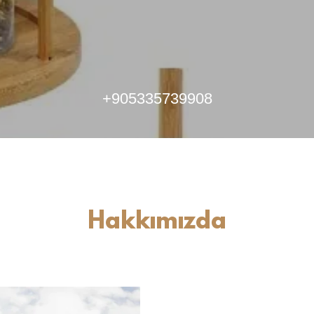
+905335739908
Hakkımızda