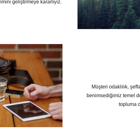
imini geliştirmeye kararlıyız.
Müşteri odaklılık, şeff
benimsediğimiz temel değ
topluma ol